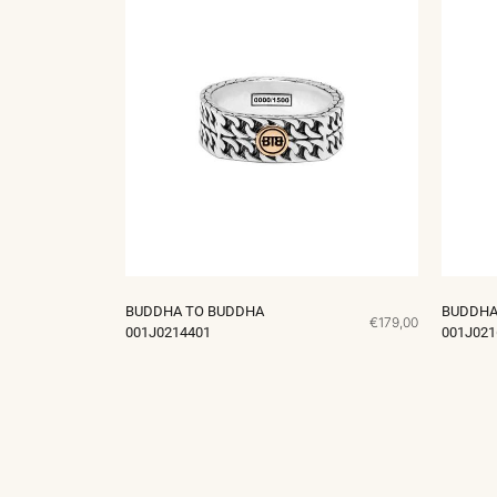
BUDDHA TO BUDDHA
BUDDHA
€179,00
001J0214401
001J021