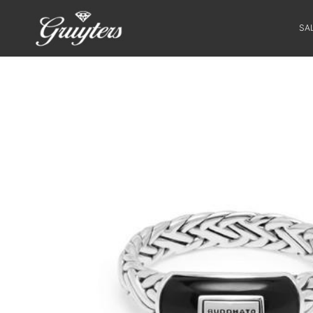
SA
SALE
HORLOGES
SIERADEN
SMARTWATCHES
SOORT