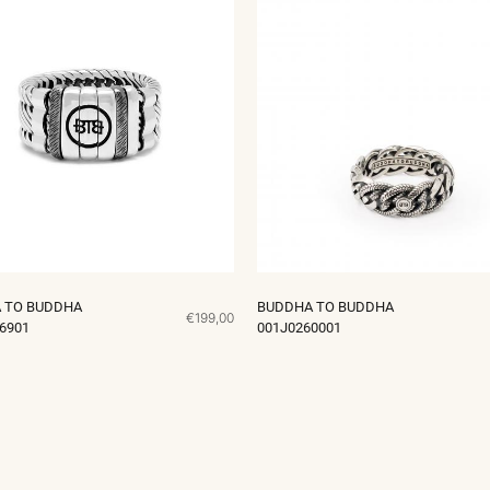
 TO BUDDHA
BUDDHA TO BUDDHA
€199,00
6901
001J0260001