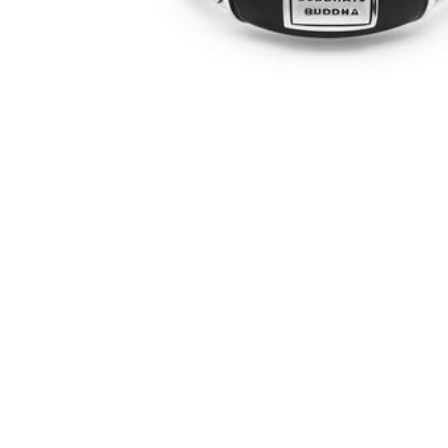
MERKEN
CADEAUBON
NORQAIN
TROUWRINGEN
REPARATIE
CONTACT