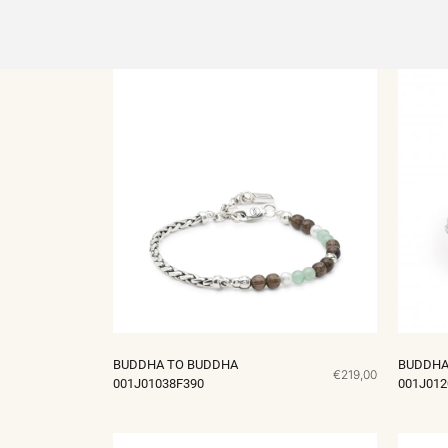
BUDDHA TO BUDDHA
BUDDHA
€219,00
001J01038F390
001J012