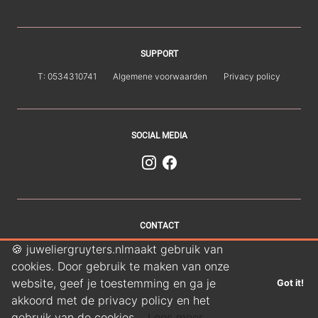
SUPPORT
T: 0534310741
Algemene voorwaarden
Privacy policy
SOCIAL MEDIA
CONTACT
🍪 juweliergruyters.nlmaakt gebruik van
Juwelier Gruyters
Van Loenshof 1
7511 HE Enschede
cookies. Door gebruik te maken van onze
E: info@juweliergruyters.eu
T: 0534310741
website, geef je toestemming en ga je
Got it!
akkoord met de privacy policy en het
gebruik van de cookies.
Lees meer