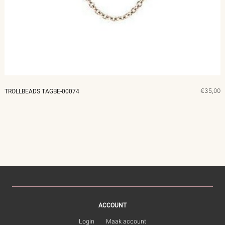
MERKEN
CADEAUBON
NORQAIN
€35,00
TROLLBEADS TAGBE-00074
TROUWRINGEN
REPARATIE
CONTACT
ACCOUNT
Login
Maak account