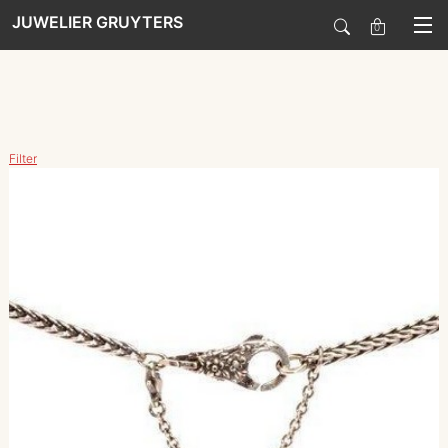
JUWELIER GRUYTERS
0
SALE
Filter
HORLOGES
SIERADEN
SMARTWATCHES
SOORT