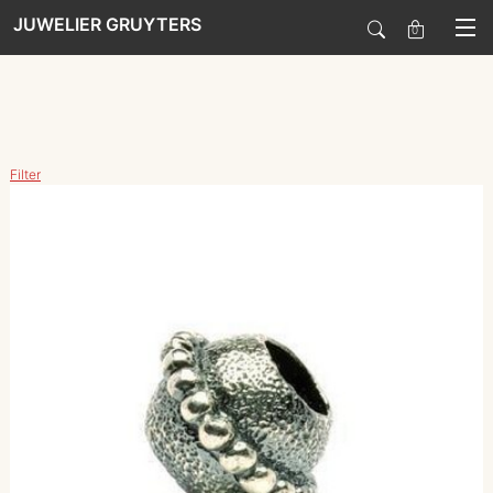
JUWELIER GRUYTERS
0
SALE
Filter
HORLOGES
SIERADEN
SMARTWATCHES
SOORT