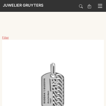
JUWELIER GRUYTERS
0
SALE
Filter
HORLOGES
SIERADEN
SMARTWATCHES
SOORT