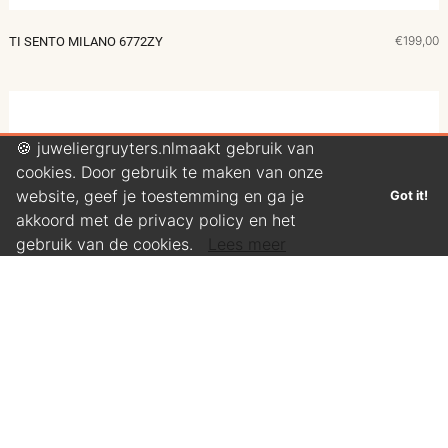
€199,00
TI SENTO MILANO 6772ZY
🍪 juweliergruyters.nlmaakt gebruik van
cookies. Door gebruik te maken van onze
website, geef je toestemming en ga je
Got it!
akkoord met de privacy policy en het
gebruik van de cookies.
Lees meer