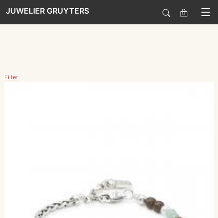
JUWELIER GRUYTERS
0
SALE
Filter
HORLOGES
SIERADEN
SMARTWATCHES
SOORT