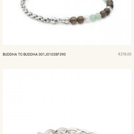
MERKEN
CADEAUBON
NORQAIN
€219,00
BUDDHA TO BUDDHA 001J01038F390
TROUWRINGEN
REPARATIE
CONTACT