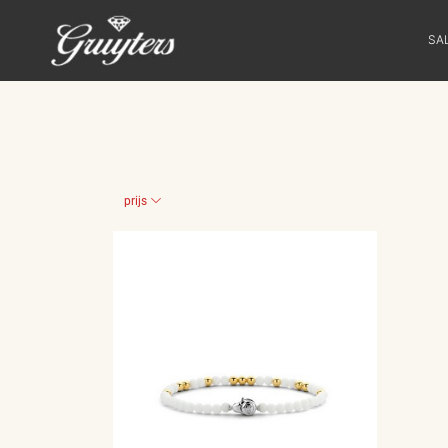
SA
SALE
HORLOGES
prijs
SIERADEN
SMARTWATCHES
SOORT