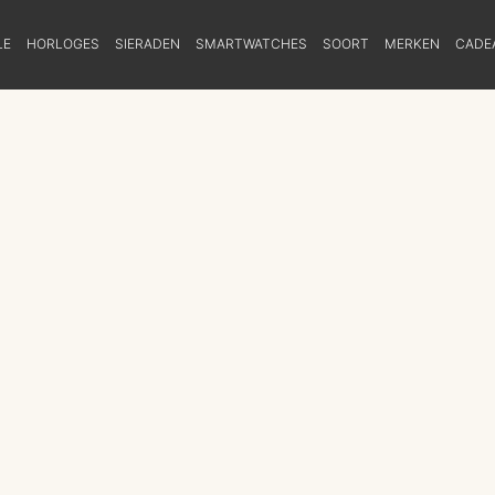
LE
HORLOGES
SIERADEN
SMARTWATCHES
SOORT
MERKEN
CADE