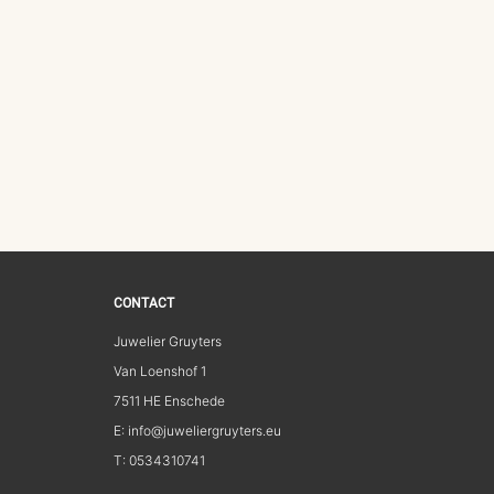
CONTACT
Juwelier Gruyters
Van Loenshof 1
7511 HE Enschede
E: info@juweliergruyters.eu
T: 0534310741