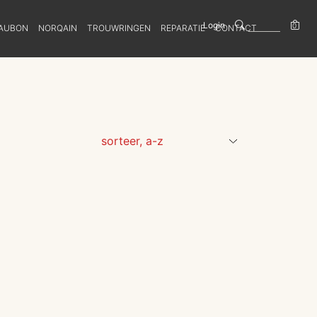
Login
0
AUBON
NORQAIN
TROUWRINGEN
REPARATIE
CONTACT