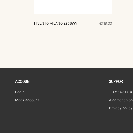
MERKEN
CADEAUBON
€119,00
TI SENTO MILANO 2908WY
NORQAIN
TROUWRINGEN
ACCOUNT
SUPPORT
REPARATIE
Login
T: 053431074
Maak account
Algemene voo
CONTACT
Privacy policy