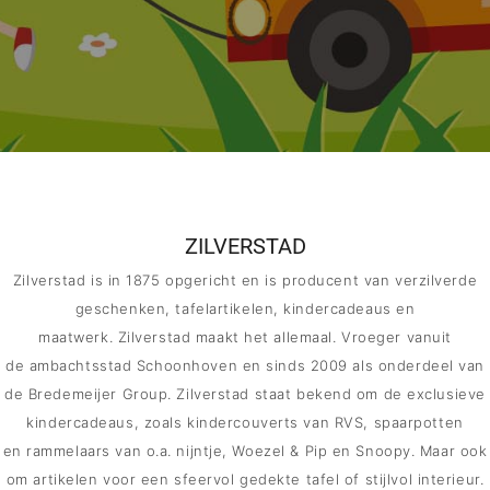
MERKEN
CADEAUBON
NORQAIN
TROUWRINGEN
ZILVERSTAD
Zilverstad is in 1875 opgericht en is producent van verzilverde
geschenken, tafelartikelen, kindercadeaus en
REPARATIE
maatwerk. Zilverstad maakt het allemaal. Vroeger vanuit
de ambachtsstad Schoonhoven en sinds 2009 als onderdeel van
CONTACT
de Bredemeijer Group. Zilverstad staat bekend om de exclusieve
kindercadeaus, zoals kindercouverts van RVS, spaarpotten
en rammelaars van o.a. nijntje, Woezel & Pip en Snoopy. Maar ook
om artikelen voor een sfeervol gedekte tafel of stijlvol interieur.