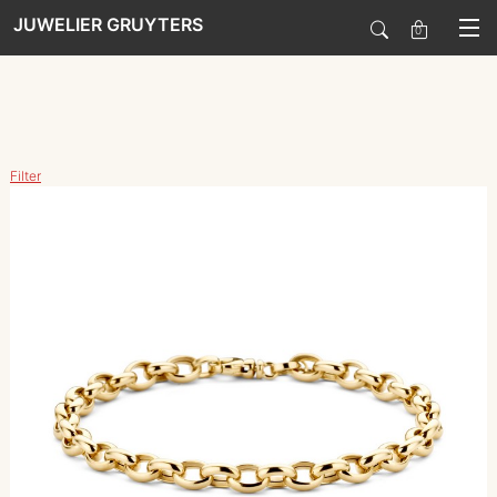
JUWELIER GRUYTERS
0
SALE
Filter
HORLOGES
SIERADEN
SMARTWATCHES
SOORT