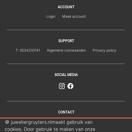
ACCOUNT
Login
Maak account
SUPPORT
T: 0534310741
Algemene voorwaarden
Privacy policy
SOCIAL MEDIA
CONTACT
🍪 juweliergruyters.nlmaakt gebruik van
Juwelier Gruyters
Van Loenshof 1
7511 HE Enschede
cookies. Door gebruik te maken van onze
E: info@juweliergruyters.eu
T: 0534310741