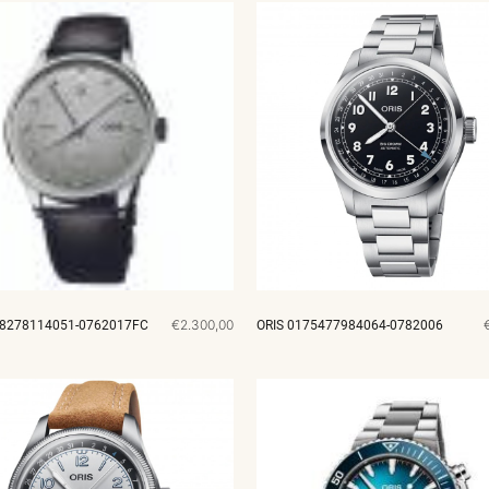
€2.300,00
78278114051-0762017FC
ORIS 0175477984064-0782006