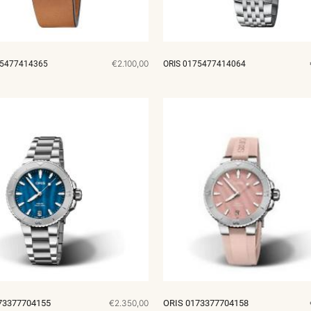
€2.100,00
75477414365
ORIS 0175477414064
73377704155
€2.350,00
ORIS 0173377704158