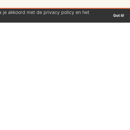
 je akkoord met de privacy policy en het
Got it!
€1.950,00
ORIS 0175477413167
€2.300,00