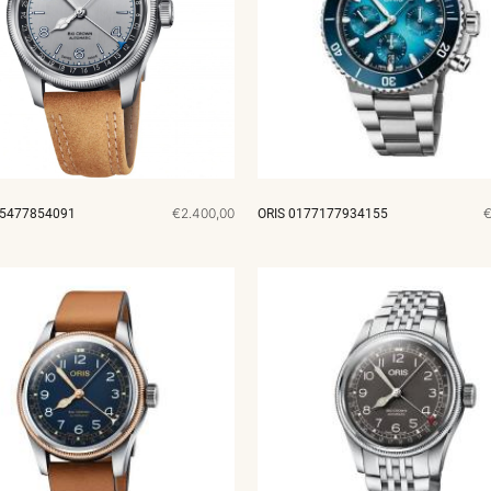
€2.400,00
€
75477854091
ORIS 0177177934155