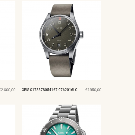
€2.000,00
€1.950,00
ORIS 0173378054167-0762016LC