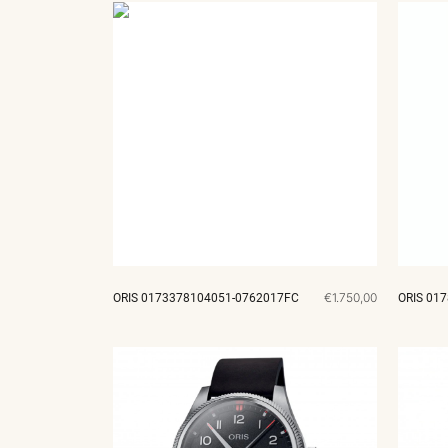
€1.750,00
ORIS 0173378104051-0762017FC
ORIS 01