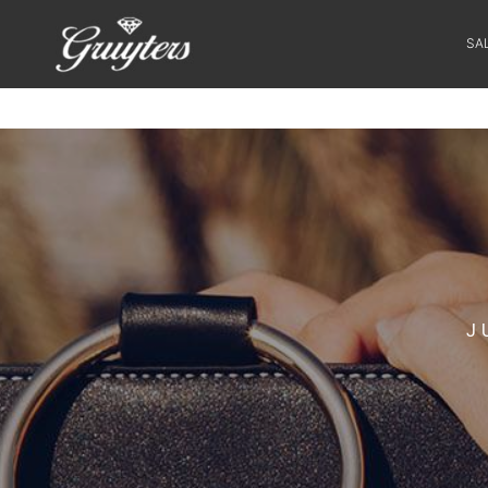
SA
SALE
HORLOGES
SIERADEN
J
SMARTWATCHES
SOORT