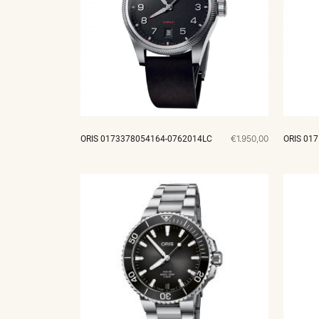
€1.950,00
ORIS 0173378054164-0762014LC
ORIS 01