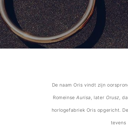
MERKEN
CADEAUBON
NORQAIN
TROUWRINGEN
REPARATIE
De naam Oris vindt zijn oorspron
Romeinse
Aurisa
, later
Orusz
, d
CONTACT
horlogefabriek Oris opgericht. De
tevens 