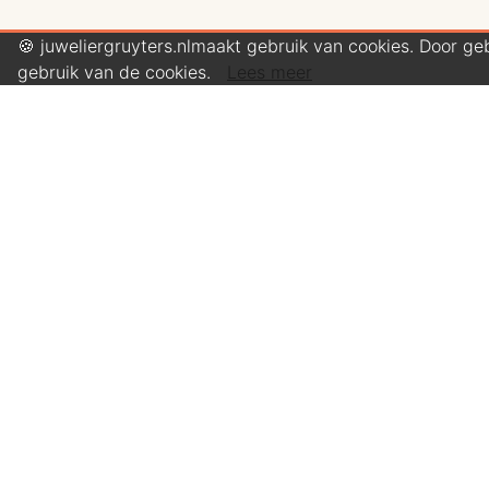
🍪 juweliergruyters.nlmaakt gebruik van cookies. Door ge
gebruik van de cookies.
Lees meer
ORIS 0140077787153
€4.200,00
ORIS 01