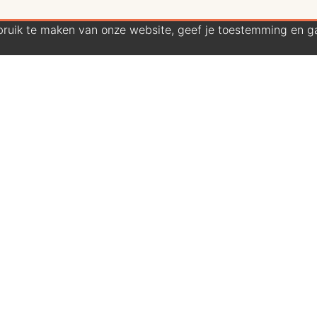
bruik te maken van onze website, geef je toestemming en ga
73377664187
€2.400,00
ORIS 0175477414065