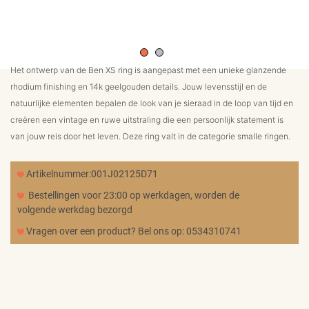
MERKEN
CADEAUBON
Het ontwerp van de Ben XS ring is aangepast met een unieke glanzende
rhodium finishing en 14k geelgouden details. Jouw levensstijl en de
NORQAIN
natuurlijke elementen bepalen de look van je sieraad in de loop van tijd en
creëren een vintage en ruwe uitstraling die een persoonlijk statement is
van jouw reis door het leven. Deze ring valt in de categorie smalle ringen.
TROUWRINGEN
Artikelnummer:001J02125D71
Bestellingen voor 23:00 op werkdagen, worden de
REPARATIE
volgende werkdag bezorgd
Vragen over een product? Bel ons op: 0534310741
CONTACT