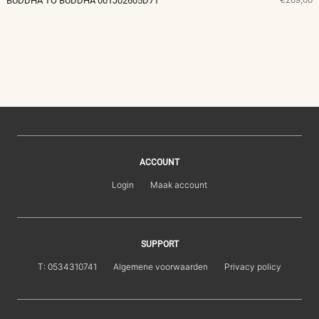
BUDDHA TO BUDDHA 001J02605D71
ACCOUNT
Login
Maak account
SUPPORT
T: 0534310741
Algemene voorwaarden
Privacy policy