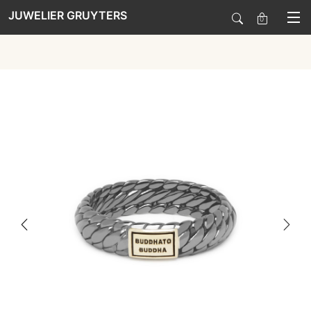
JUWELIER GRUYTERS
0
SALE
HORLOGES
SIERADEN
SMARTWATCHES
SOORT