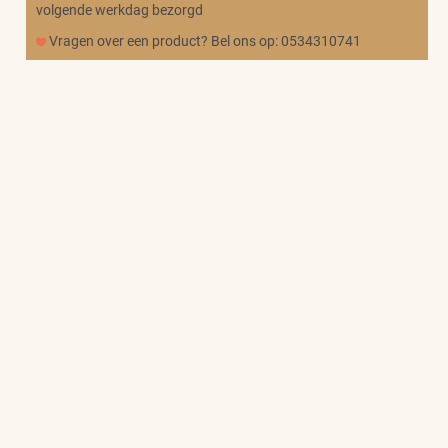
volgende werkdag bezorgd
Vragen over een product? Bel ons op: 0534310741