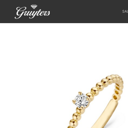
SA
SALE
HORLOGES
SIERADEN
SMARTWATCHES
SOORT