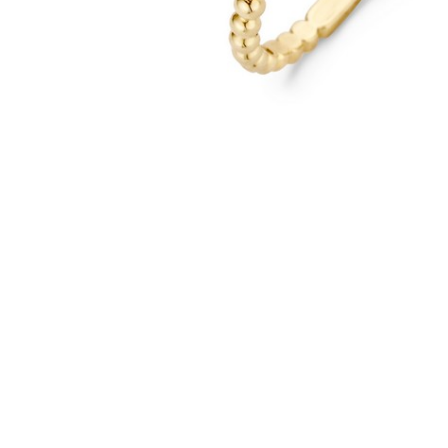
MERKEN
CADEAUBON
NORQAIN
TROUWRINGEN
REPARATIE
CONTACT