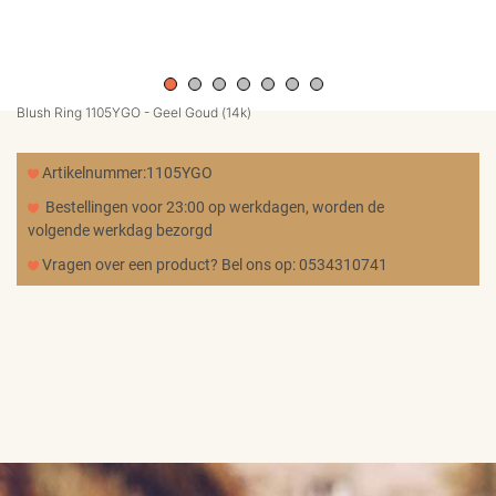
MERKEN
CADEAUBON
Blush Ring 1105YGO - Geel Goud (14k)
NORQAIN
Artikelnummer:1105YGO
Bestellingen voor 23:00 op werkdagen, worden de
volgende werkdag bezorgd
TROUWRINGEN
Vragen over een product? Bel ons op: 0534310741
REPARATIE
CONTACT