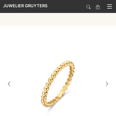
JUWELIER GRUYTERS
0
SALE
HORLOGES
SIERADEN
SMARTWATCHES
SOORT