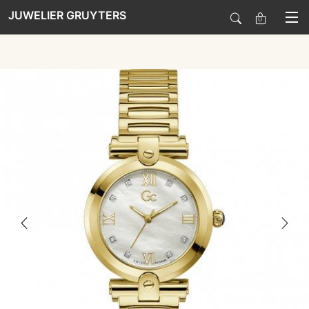
JUWELIER GRUYTERS
0
SALE
HORLOGES
SIERADEN
SMARTWATCHES
SOORT