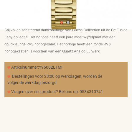
MERKEN
CADEAUBON
Stijlvol en schitterend dameshorloge van Guess Collection uit de Gc Fusion
Lady collectie. Het horloge heeft een parelmoer wijzerplaat met een
NORQAIN
goudkleurige RVS horlogeband. Het horloge heeft een ronde RVS
horlogekast en is voorzien van een Quartz Analog uurwerk.
TROUWRINGEN
Artikelnummer:Y96002L1MF
Bestellingen voor 23:00 op werkdagen, worden de
volgende werkdag bezorgd
REPARATIE
Vragen over een product? Bel ons op: 0534310741
CONTACT