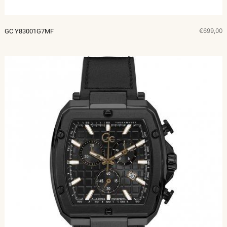
€699,00
GC Y83001G7MF