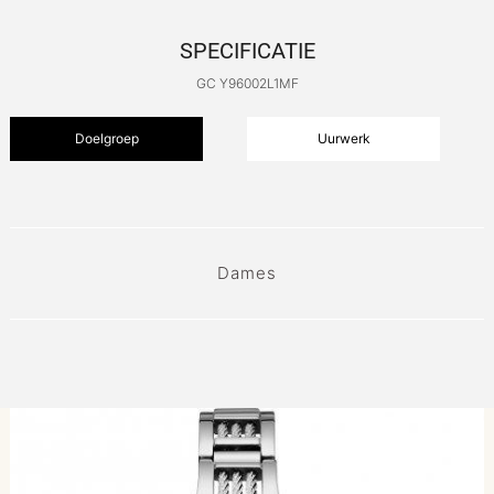
SPECIFICATIE
GC Y96002L1MF
Doelgroep
Uurwerk
Dames