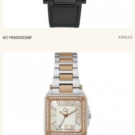
€699,00
GC Y83003G2MF