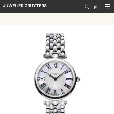
JUWELIER GRUYTERS
0
SALE
HORLOGES
SIERADEN
SMARTWATCHES
SOORT