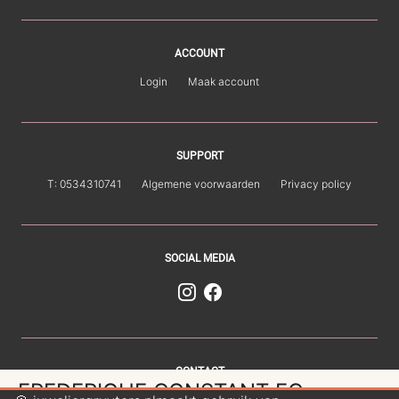
ACCOUNT
Login
Maak account
SUPPORT
T: 0534310741
Algemene voorwaarden
Privacy policy
SOCIAL MEDIA
CONTACT
FREDERIQUE CONSTANT FC-