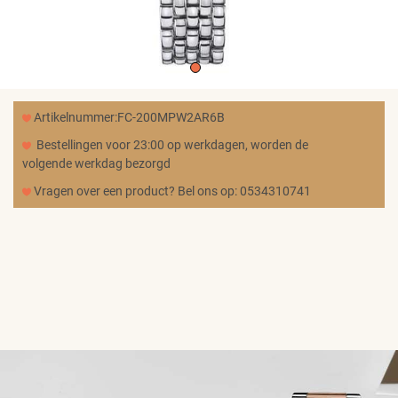
MERKEN
CADEAUBON
Artikelnummer:FC-200MPW2AR6B
NORQAIN
Bestellingen voor 23:00 op werkdagen, worden de
volgende werkdag bezorgd
Vragen over een product? Bel ons op: 0534310741
TROUWRINGEN
REPARATIE
CONTACT