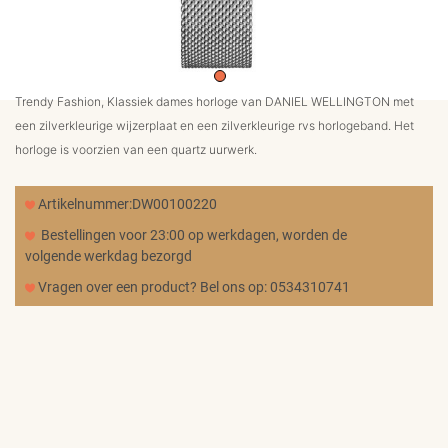
MERKEN
CADEAUBON
Trendy Fashion, Klassiek dames horloge van DANIEL WELLINGTON met
een zilverkleurige wijzerplaat en een zilverkleurige rvs horlogeband. Het
NORQAIN
horloge is voorzien van een quartz uurwerk.
Artikelnummer:DW00100220
TROUWRINGEN
Bestellingen voor 23:00 op werkdagen, worden de
volgende werkdag bezorgd
Vragen over een product? Bel ons op: 0534310741
REPARATIE
CONTACT