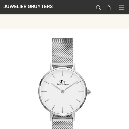
JUWELIER GRUYTERS
0
SALE
HORLOGES
SIERADEN
SMARTWATCHES
SOORT