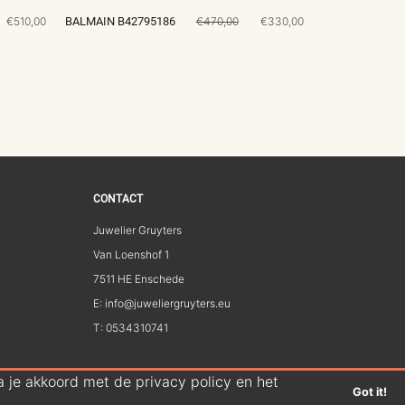
€510,00
BALMAIN B42795186
€470,00
€330,00
CONTACT
Juwelier Gruyters
Van Loenshof 1
7511 HE Enschede
E: info@juweliergruyters.eu
T: 0534310741
 je akkoord met de privacy policy en het
Got it!