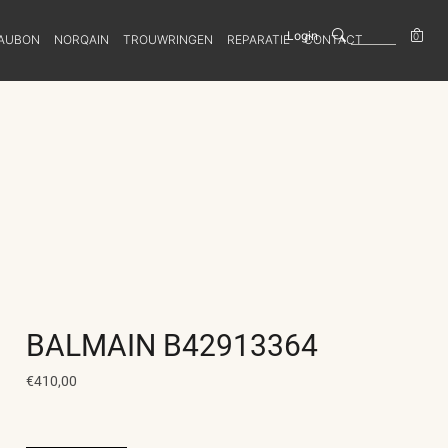
Login
0
AUBON
NORQAIN
TROUWRINGEN
REPARATIE
CONTACT
BALMAIN B42913364
€410,00