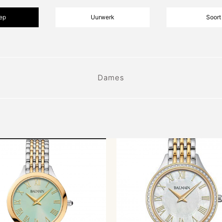
ep
Uurwerk
Soort
Dames