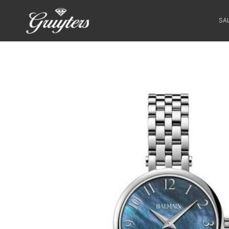
SA
SALE
HORLOGES
SIERADEN
SMARTWATCHES
SOORT