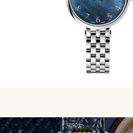
MERKEN
CADEAUBON
NORQAIN
TROUWRINGEN
REPARATIE
CONTACT