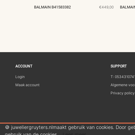
BALMAIN B41583382
€449,00
BALMAIN
ACCOUNT
SUPPORT
Login
T: 053431074
Maak account
Algemene voo
Privacy policy
🍪 juweliergruyters.nlmaakt gebruik van cookies. Door ge
gebruik van de cookies.
Lees meer