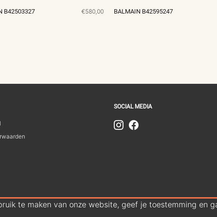
 B42503327
€580,00
BALMAIN B42595247
SOCIAL MEDIA
1
rwaarden
bruik te maken van onze website, geef je toestemming en ga