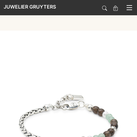
JUWELIER GRUYTERS
0
SALE
HORLOGES
SIERADEN
SMARTWATCHES
SOORT