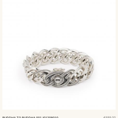
€689,00
BUDDHA TO BUDDHA 001J01208010