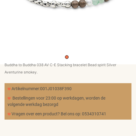
MERKEN
CADEAUBON
NORQAIN
Buddha to Buddha 038 AV C-E Stacking bracelet Bead spirit Silver
TROUWRINGEN
Aventurine smokey.
REPARATIE
Artikelnummer:001J01038F390
Bestellingen voor 23:00 op werkdagen, worden de
volgende werkdag bezorgd
CONTACT
Vragen over een product? Bel ons op: 0534310741