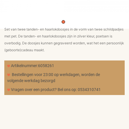
MERKEN
CADEAUBON
Set van twee tanden- en haarlokdoosjes in de vorm van twee schildpadjes
met pet. De tanden- en haarlokdoosjes zijn in zilver kleur, poetsen is
NORQAIN
overbodig. De doosjes kunnen gegraveerd worden, wat het een persoonlijk
(geboorte)cadeau maakt.
TROUWRINGEN
Artikelnummer:6058261
Bestellingen voor 23:00 op werkdagen, worden de
volgende werkdag bezorgd
REPARATIE
Vragen over een product? Bel ons op: 0534310741
CONTACT