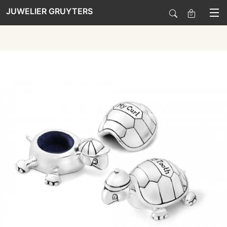
JUWELIER GRUYTERS
0
SALE
HORLOGES
SIERADEN
SMARTWATCHES
SOORT