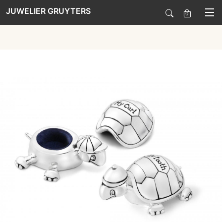
JUWELIER GRUYTERS
0
SALE
HORLOGES
SIERADEN
SMARTWATCHES
SOORT