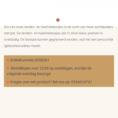
MERKEN
CADEAUBON
Set van twee tanden- en haarlokdoosjes in de vorm van twee schildpadjes
met pet. De tanden- en haarlokdoosjes zijn in zilver kleur, poetsen is
NORQAIN
overbodig. De doosjes kunnen gegraveerd worden, wat het een persoonlijk
(geboorte)cadeau maakt.
TROUWRINGEN
Artikelnummer:6058261
Bestellingen voor 23:00 op werkdagen, worden de
volgende werkdag bezorgd
REPARATIE
Vragen over een product? Bel ons op: 0534310741
CONTACT