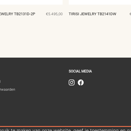
JEWELRY TB2131D-2P
€5.495,00
TIRISI JEWELRY TB2141DW
SOCIAL MEDIA
1
rwaarden
bruik te maken van onze website, geef je toestemming en ga