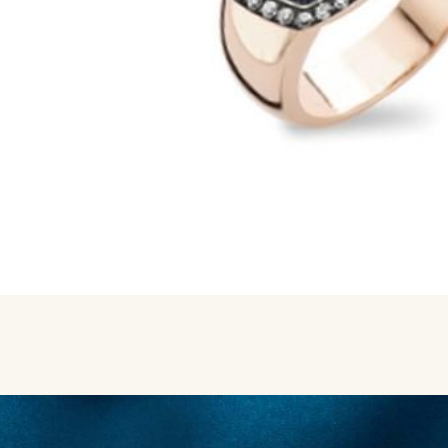
MERKEN
CADEAUBON
NORQAIN
TROUWRINGEN
REPARATIE
CONTACT