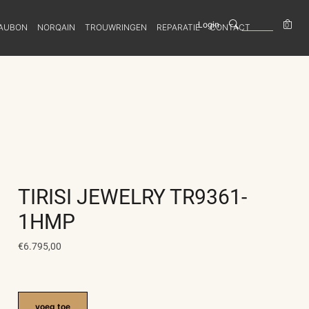
Login
0
AUBON
NORQAIN
TROUWRINGEN
REPARATIE
CONTACT
TIRISI JEWELRY TR9361-
1HMP
€6.795,00
voeg toe