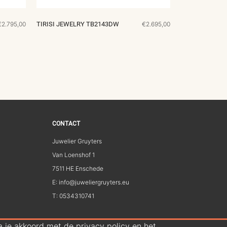
€2.795,00
TIRISI JEWELRY TB2143DW
€2.695,00
CONTACT
Juwelier Gruyters
Van Loenshof 1
7511 HE Enschede
E: info@juweliergruyters.eu
T: 0534310741
 je akkoord met de privacy policy en het