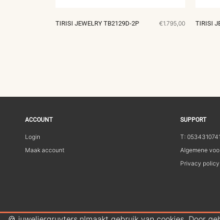
TIRISI JEWELRY TB2129D-2P
€1.795,00
TIRISI 
ACCOUNT
SUPPORT
Login
T: 053431074
Maak account
Algemene voo
Privacy policy
🍪 juweliergruyters.nlmaakt gebruik van cookies. Door ge