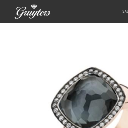
SA
SALE
HORLOGES
SIERADEN
SMARTWATCHES
SOORT