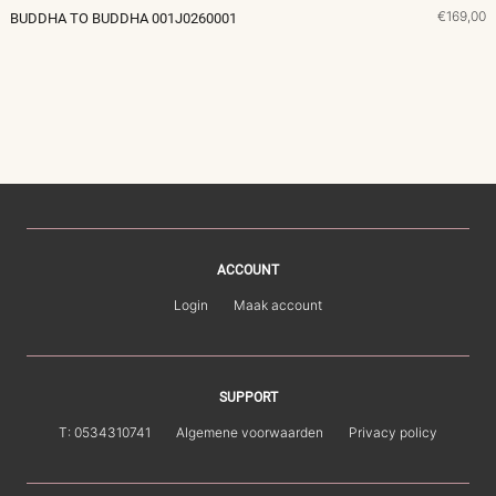
€169,00
BUDDHA TO BUDDHA 001J0260001
ACCOUNT
Login
Maak account
SUPPORT
T: 0534310741
Algemene voorwaarden
Privacy policy