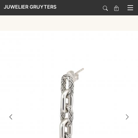
JUWELIER GRUYTERS
0
SALE
HORLOGES
SIERADEN
SMARTWATCHES
SOORT