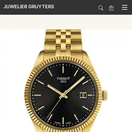
JUWELIER GRUYTERS
0
SALE
HORLOGES
SIERADEN
SMARTWATCHES
SOORT