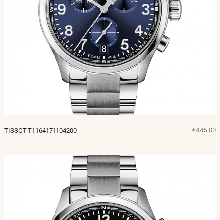
€445,00
TISSOT T1164171104200