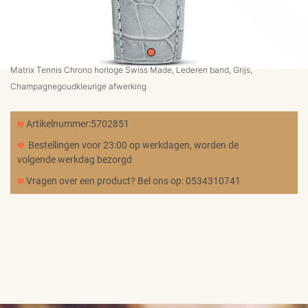
MERKEN
CADEAUBON
Matrix Tennis Chrono horloge Swiss Made, Lederen band, Grijs,
Champagnegoudkleurige afwerking
NORQAIN
Artikelnummer:5702851
Bestellingen voor 23:00 op werkdagen, worden de
TROUWRINGEN
volgende werkdag bezorgd
Vragen over een product? Bel ons op: 0534310741
REPARATIE
CONTACT