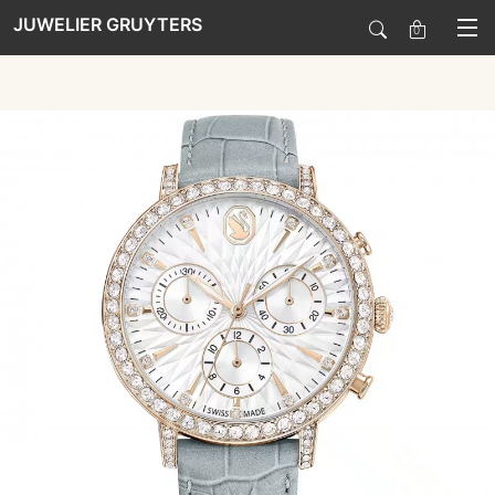
JUWELIER GRUYTERS
0
SALE
HORLOGES
SIERADEN
SMARTWATCHES
SOORT