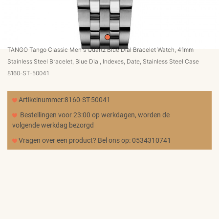
MERKEN
CADEAUBON
TANGO Tango Classic Men's Quartz Blue Dial Bracelet Watch, 41mm
Stainless Steel Bracelet, Blue Dial, Indexes, Date, Stainless Steel Case
NORQAIN
8160-ST-50041
Artikelnummer:8160-ST-50041
TROUWRINGEN
Bestellingen voor 23:00 op werkdagen, worden de
volgende werkdag bezorgd
Vragen over een product? Bel ons op: 0534310741
REPARATIE
CONTACT