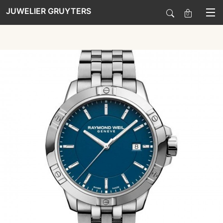
JUWELIER GRUYTERS
0
SALE
HORLOGES
SIERADEN
SMARTWATCHES
SOORT