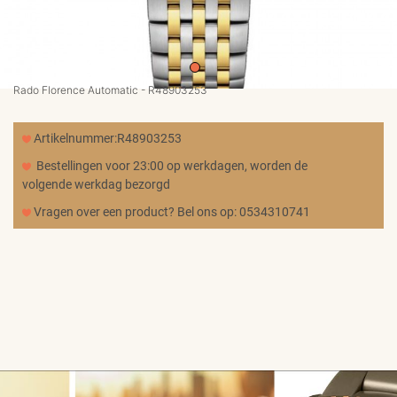
MERKEN
CADEAUBON
Rado Florence Automatic - R48903253
NORQAIN
Artikelnummer:R48903253
Bestellingen voor 23:00 op werkdagen, worden de
volgende werkdag bezorgd
TROUWRINGEN
Vragen over een product? Bel ons op: 0534310741
REPARATIE
CONTACT