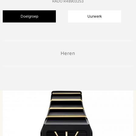
RADO R48903253
Doelgroep
Uurwerk
Heren