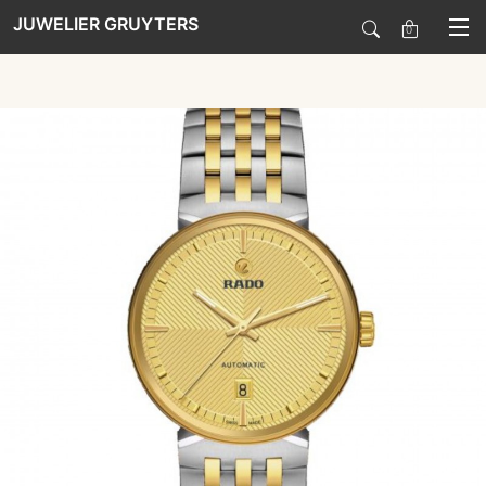
JUWELIER GRUYTERS
0
SALE
HORLOGES
SIERADEN
SMARTWATCHES
SOORT