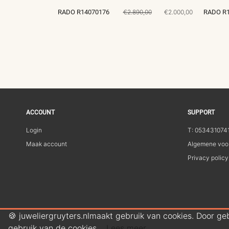
RADO R14070176
€2.890,00
€2.000,00
RADO R1
ACCOUNT
SUPPORT
Login
T: 053431074
Maak account
Algemene voo
Privacy policy
🍪 juweliergruyters.nlmaakt gebruik van cookies. Door ge
gebruik van de cookies.
Lees meer