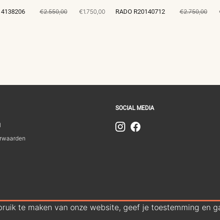
4138206
€2.550,00
€1.750,00
RADO R20140712
€2.750,00
SOCIAL MEDIA
1
rwaarden
bruik te maken van onze website, geef je toestemming en ga