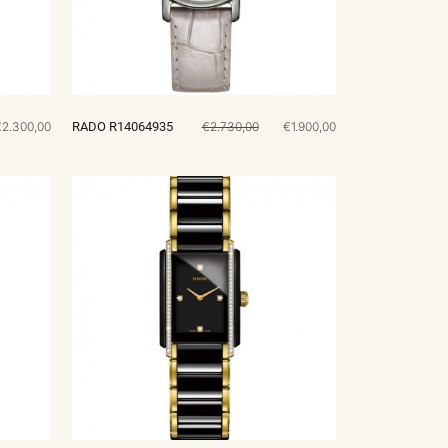
2.300,00
RADO R14064935
€2.730,00
€1.900,00