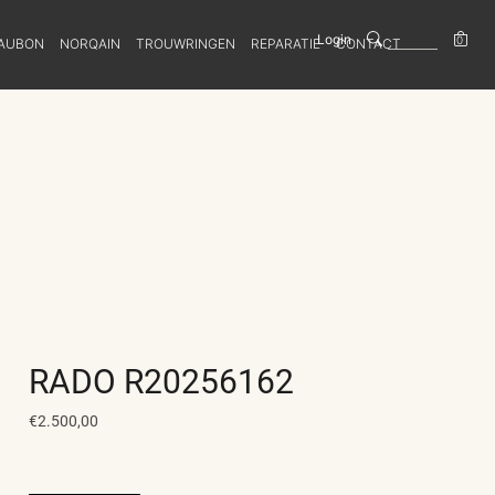
Login
0
AUBON
NORQAIN
TROUWRINGEN
REPARATIE
CONTACT
RADO R20256162
€2.500,00