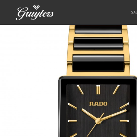
SA
SALE
HORLOGES
SIERADEN
SMARTWATCHES
SOORT