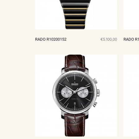
RADO R10200152
€5.100,00
RADO R1