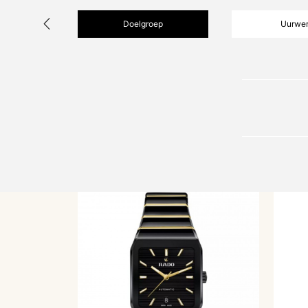
Doelgroep
Uurwe