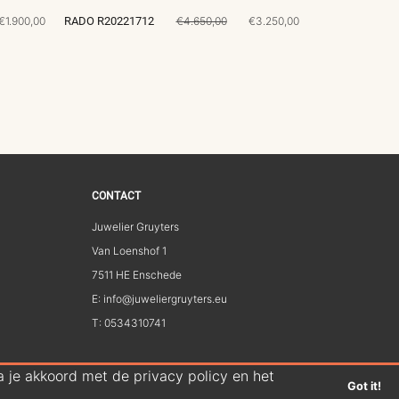
€1.900,00
RADO R20221712
€4.650,00
€3.250,00
CONTACT
Juwelier Gruyters
Van Loenshof 1
7511 HE Enschede
E: info@juweliergruyters.eu
T: 0534310741
 je akkoord met de privacy policy en het
Got it!