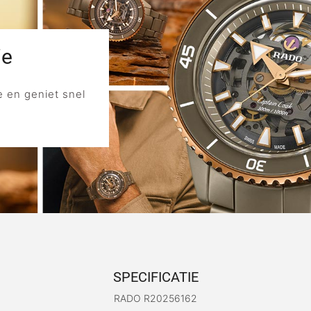
ie
 en geniet snel
SPECIFICATIE
RADO R20256162