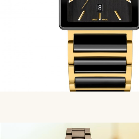
MERKEN
CADEAUBON
NORQAIN
TROUWRINGEN
REPARATIE
CONTACT