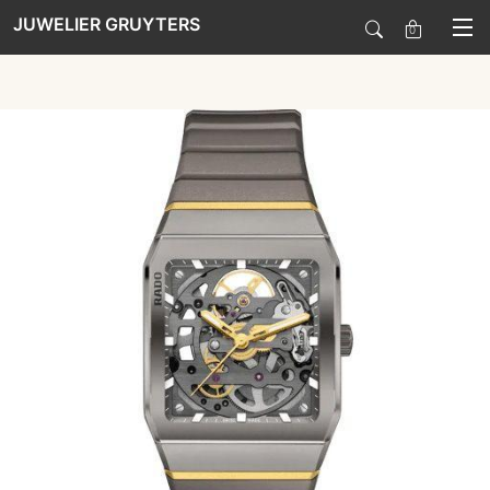
JUWELIER GRUYTERS
0
SALE
HORLOGES
SIERADEN
SMARTWATCHES
SOORT