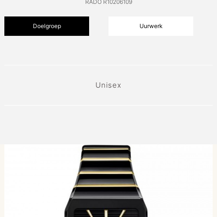
RADO R10206109
Doelgroep
Uurwerk
Unisex