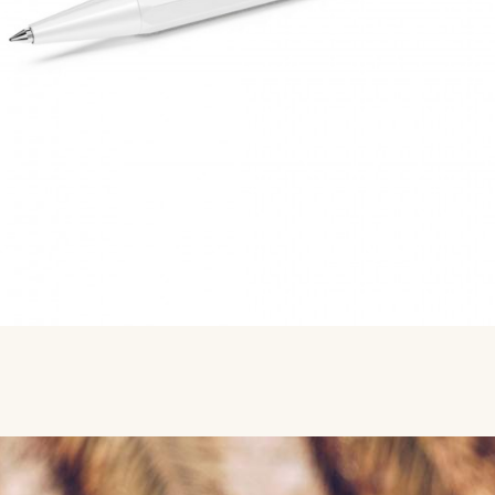
MERKEN
CADEAUBON
NORQAIN
TROUWRINGEN
REPARATIE
CONTACT