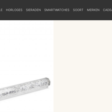
LE
HORLOGES
SIERADEN
SMARTWATCHES
SOORT
MERKEN
CADE