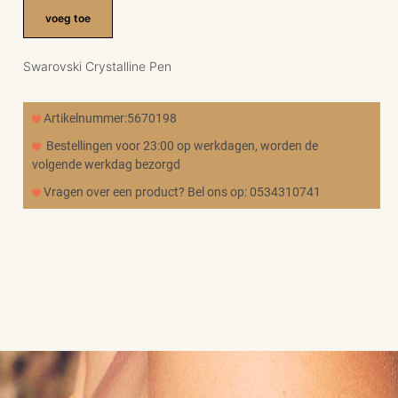
voeg toe
Swarovski Crystalline Pen
Artikelnummer:5670198
Bestellingen voor 23:00 op werkdagen, worden de
volgende werkdag bezorgd
Vragen over een product? Bel ons op: 0534310741