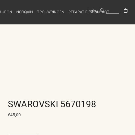
Login
0
AUBON
NORQAIN
TROUWRINGEN
REPARATIE
CONTACT
SWAROVSKI 5670198
€45,00