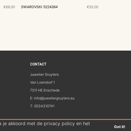
€69,00
SWAROVSKI 5224384
€55,00
CONTACT
Juwelier Gruyters
Van Loenshof 1
7511 HE Enschede
E: info@juweliergruyters.eu
T: 0534310741
 je akkoord met de privacy policy en het
Got it!