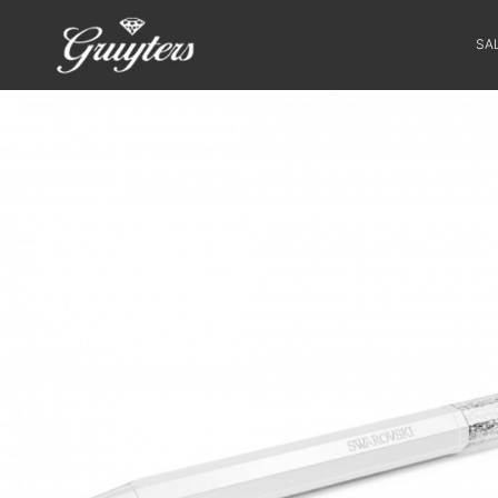
SA
SALE
HORLOGES
SIERADEN
SMARTWATCHES
SOORT