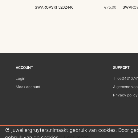
SWAROVSKI 5202446
€75,00
SWAROV
ACCOUNT
SUPPORT
Login
T: 053431074
Maak account
Algemene voo
Privacy policy
🍪 juweliergruyters.nlmaakt gebruik van cookies. Door ge
gebruik van de cookies.
Lees meer